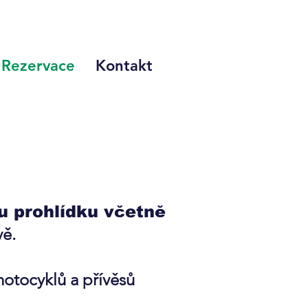
Rezervace
Kontakt
u prohlídku
včetně
vě.
motocyklů a přívěsů