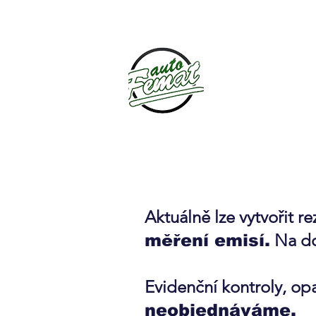
Aktuálně lze vytvořit r
Na do
měření emisí.
Evidenční kontroly, opa
neobjednáváme.